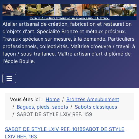
Atelier artisanal de création, fabrication et restauration
d'objets d'art. Spécialité Bronze et métaux précieux.
Travaux spéciaux sur mesure, à la demande. Particuliers,
professionnels, collectivités. Maîtrise d'oeuvre / travail à
façon / sous-traitance. Maître artisan d'art diplômé de
l'école Boulle.
Vous êtes ici :
Home
Bronzes Ameublement
Bagues, pieds, sabots
Sabots classiques
SABOT DE STYLE LXIV REF. 159
SABOT DE STYLE LXIV REF. 1018
SABOT DE STYLE
LXIV REF. 163