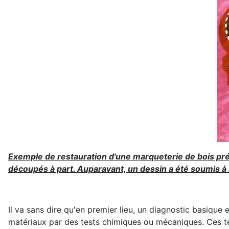
Exemple de restauration d'une marqueterie de bois préc
découpés à part. Auparavant, un dessin a été soumis à la
Il va sans dire qu'en premier lieu, un diagnostic basique e
matériaux par des tests chimiques ou mécaniques. Ces tes