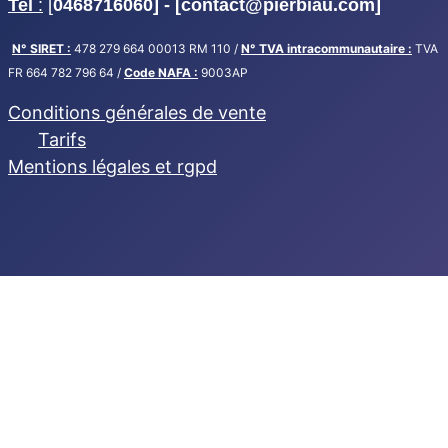
Tel
:
[
0468716060] - [
contact@pierbiau.com]
N° SIRET :
478 279 664 00013 RM 110 /
N° TVA intracommunautaire :
TVA
FR 664 782 796 64 /
Code NAFA :
9003AP
Conditions générales de vente
Tarifs
Mentions légales et rgpd