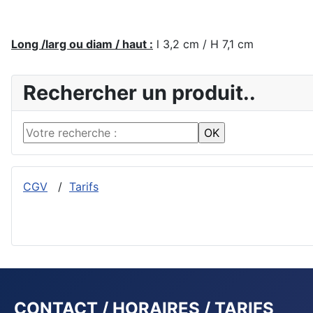
Long /larg ou diam / haut :
l 3,2 cm / H 7,1 cm
Rechercher un produit..
CGV
/
Tarifs
CONTACT / HORAIRES / TARIFS