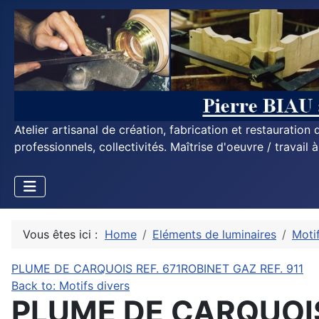
Atelier artisanal de création, fabrication et restauratio
professionnels, collectivités. Maîtrise d'oeuvre / travail 
Vous êtes ici :
Home
Eléments de luminaires
Moti
PLUME DE CARQUOIS REF. 671
ROBINET GAZ REF. 911
Back to: Motifs divers
PLUME DE CARQUOIS