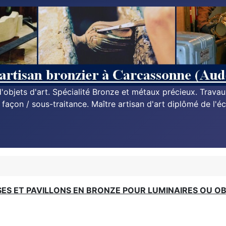
n d'objets d'art. Spécialité Bronze et métaux précieux. Trava
à façon / sous-traitance. Maître artisan d'art diplômé de l'éc
SES ET PAVILLONS EN BRONZE POUR LUMINAIRES OU O