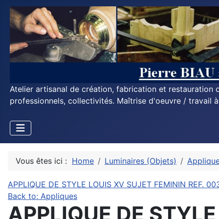
Atelier artisanal de création, fabrication et restauratio
professionnels, collectivités. Maîtrise d'oeuvre / travail 
Vous êtes ici :
Home
Luminaires (Objets)
Appliqu
APPLIQUE DE STYLE LOUIS XV SUJET FEMININ REF. 00
Back to: Appliques
APPLIQUE DE STYLE 