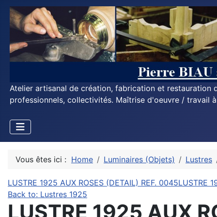
Atelier artisanal de création, fabrication et restauratio
professionnels, collectivités. Maîtrise d'oeuvre / travail 
Vous êtes ici :
Home
Luminaires (Objets)
Lustres
LUSTRE 1925 AUX ROSES (DETAIL) REF. 0045
LUSTRE 1
Back to: Lustres 1925
LUSTRE 1925 AUX R