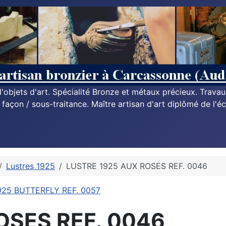
n d'objets d'art. Spécialité Bronze et métaux précieux. Trava
à façon / sous-traitance. Maître artisan d'art diplômé de l'éc
Lustres 1925
LUSTRE 1925 AUX ROSES REF. 0046
925 BUTTERFLY REF. 0057
OSES REF. 0046