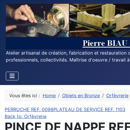
Atelier artisanal de création, fabrication et restauratio
professionnels, collectivités. Maîtrise d'oeuvre / travail 
Vous êtes ici :
Home
Objets en Bronze
Orfèvrerie
PERRUCHE REF. 0098
PLATEAU DE SERVICE REF. 1103
Back to: Orfèvrerie
PINCE DE NAPPE REF