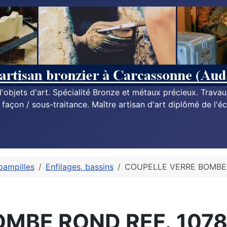
n d'objets d'art. Spécialité Bronze et métaux précieux. Trava
à façon / sous-traitance. Maître artisan d'art diplômé de l'éc
pampilles
Enfilages, bassins
COUPELLE VERRE BOMBE 
MBE ROND REF. 107