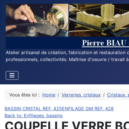
Atelier artisanal de création, fabrication et restauratio
professionnels, collectivités. Maîtrise d'oeuvre / travail 
Vous êtes ici :
Home
Verreries, cristaux
Cristaux, 
BASSIN CRISTAL REF. 425
ENFILAGE GM REF. 428
Back to: Enfilages, bassins
COUPELLE VERRE BO