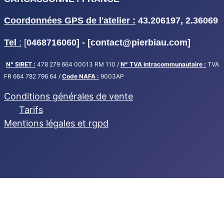
Coordonnées GPS de l'atelier :
43.206197, 2.36069
Tel
:
[
0468716060] - [
contact@pierbiau.com]
N° SIRET :
478 279 664 00013 RM 110 /
N° TVA intracommunautaire :
TVA
FR 664 782 796 64 /
Code NAFA :
9003AP
Conditions générales de vente
Tarifs
Mentions légales et rgpd