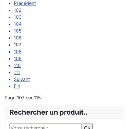
Précédent
102
103
104
105
106
107
108
109
110
111
Suivant
Fin
Page 107 sur 115
Rechercher un produit..